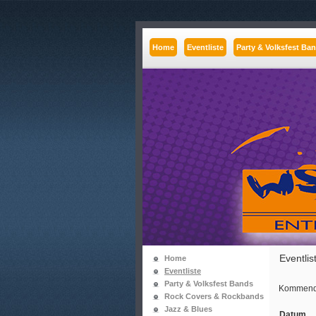
Home
Eventliste
Party & Volksfest Ba
Eventlis
Home
Eventliste
Party & Volksfest Bands
Kommend
Rock Covers & Rockbands
Jazz & Blues
Datum