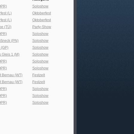
(OPR)
Soloshow
fest (L)
Oktoberfest
fest (L)
Oktoberfest
be (TÜ)
Party-Show
(OPR)
Soloshow
ßneck (PN)
Soloshow
 (GP)
Soloshow
 Gleis 1 (M)
Soloshow
(OPR)
Soloshow
(OPR)
Soloshow
 Bernau (WT)
Festzelt
 Bernau (WT)
Festzelt
(OPR)
Soloshow
(OPR)
Soloshow
(OPR)
Soloshow