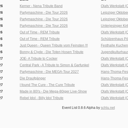
26
Kerner - Nena Tribute Band
Olafs Werkstatt 
26
Partymaschine - Die Tour 2026
Leipziger Oktober
26
Partymaschine - Die Tour 2026
Leipziger Oktober
26
Partymaschine - Die Tour 2026
Unterjesinger Kir
26
Out of Time - REM Tribute
Olafs Werkstatt 
26
Out of Time - REM Tribute
Schützenhaus Pö
26
Just Queen - Queen Tribute vom Feinsten !!!
Festhalle Kuchen
26
Bonny & Clyde - Die Toten Hosen Tribute
Jugendkulturhaus
27
JOE- A Tribute to Cocker
Olafs Werkstatt 
27
Central Park - A Tribute to Simon & Garfunkel
Olafs Werkstatt 
27
Partymaschine - Die MEGA-Tour 2027
Hans-Thoma-Fest
27
Die Draufgänger
Hans-Thoma-Fest
27
I found The Cure - The Cure Tribute
Olafs Werkstatt 
27
Made in 80\'s - Die Mega-80iger Live-Show
Olafs Werkstatt 
27
Rebel Idol - Billy Idol Tribute
Olafs Werkstatt 
Event List 0.8.6 Alpha by
schlu.net