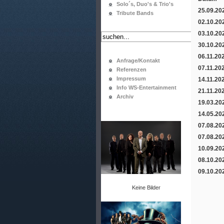
Solo´s, Duo's & Trio's
25.09.20
Tribute Bands
02.10.20
03.10.20
30.10.20
06.11.20
Anfrage/Kontakt
07.11.20
Referenzen
Impressum
14.11.20
Info WS-Entertainment
21.11.20
Archiv
19.03.20
14.05.20
07.08.20
07.08.20
10.09.20
08.10.20
09.10.20
Keine Bilder