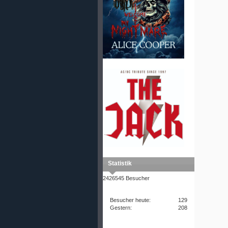
Statistik
2426545 Besucher
Besucher heute:
129
Gestern:
208