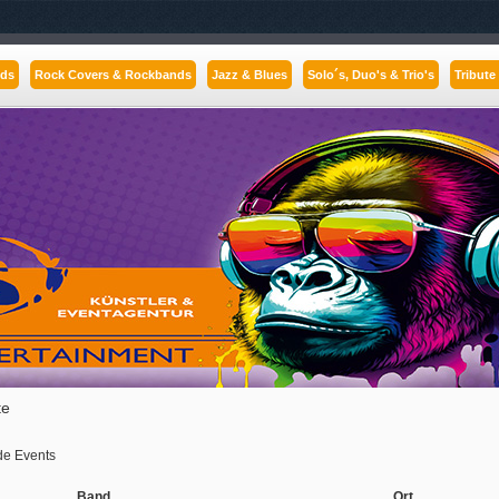
nds
Rock Covers & Rockbands
Jazz & Blues
Solo´s, Duo's & Trio's
Tribute
te
e Events
Band
Ort